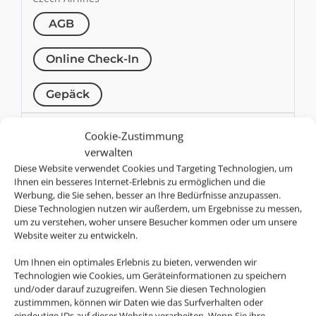
AGB
Online Check-In
Gepäck
DL
Cookie-Zustimmung
Delta Air Lines
verwalten
AGB
Diese Website verwendet Cookies und Targeting Technologien, um
Ihnen ein besseres Internet-Erlebnis zu ermöglichen und die
Werbung, die Sie sehen, besser an Ihre Bedürfnisse anzupassen.
Online Check-In
Diese Technologien nutzen wir außerdem, um Ergebnisse zu messen,
um zu verstehen, woher unsere Besucher kommen oder um unsere
Gepäck
Website weiter zu entwickeln.
U2
Um Ihnen ein optimales Erlebnis zu bieten, verwenden wir
Technologien wie Cookies, um Geräteinformationen zu speichern
easyJet
und/oder darauf zuzugreifen. Wenn Sie diesen Technologien
zustimmmen, können wir Daten wie das Surfverhalten oder
AGB
eindeutige IDs auf dieser Website verarbeiten. Wenn Sie ihre