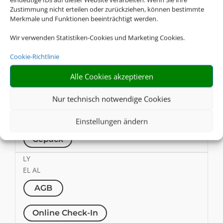
Zustimmung nicht erteilen oder zurückziehen, können bestimmte
Online Check-In
Merkmale und Funktionen beeinträchtigt werden.
Wir verwenden Statistiken-Cookies und Marketing Cookies.
Gepäck
Cookie-Richtlinie
MS
Egyptair
Alle Cookies akzeptieren
AGB
Nur technisch notwendige Cookies
Online Check-In
Einstellungen ändern
Gepäck
LY
EL AL
AGB
Online Check-In